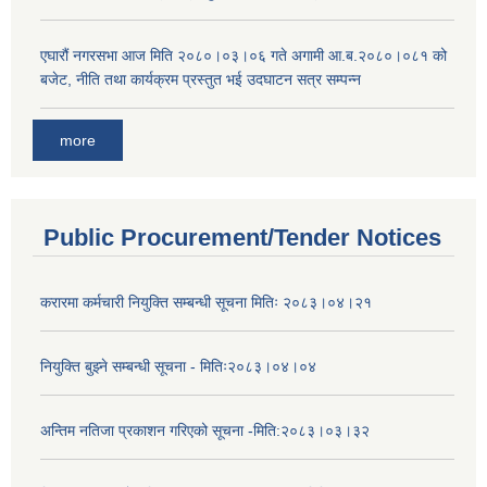
एघारौं नगरसभा आज मिति २०८०।०३।०६ गते अगामी आ.ब.२०८०।०८१ को
बजेट, नीति तथा कार्यक्रम प्रस्तुत भई उदघाटन सत्र सम्पन्न
more
Public Procurement/Tender Notices
करारमा कर्मचारी नियुक्ति सम्बन्धी सूचना मितिः २०८३।०४।२१
नियुक्ति बुझ्ने सम्बन्धी सूचना - मितिः२०८३।०४।०४
अन्तिम नतिजा प्रकाशन गरिएको सूचना -मिति:२०८३।०३।३२