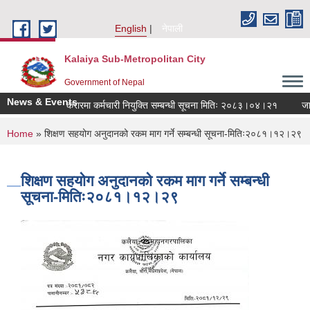
Skip to main content
English
नेपाली
Kalaiya Sub-Metropolitan City
Government of Nepal
News & Events
करारमा कर्मचारी नियुक्ति सम्बन्धी सूचना मितिः २०८३।०४।२१
जानक
You are here
Home
» शिक्षण सहयोग अनुदानको रकम माग गर्ने सम्बन्धी सूचना-मितिः२०८१।१२।२९
शिक्षण सहयोग अनुदानको रकम माग गर्ने सम्बन्धी
सूचना-मितिः२०८१।१२।२९