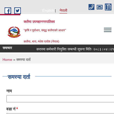
Skip to main content
English
नेपाली
कलैया उपमहानगरपालिका
“कृषि र पूर्वाधार, समृद्ध कलैयाको आधार”
कलैया, बारा, मधेश प्रदेश (नेपाल)
समाचार
करारमा कर्मचारी नियुक्ति सम्बन्धी सूचना मितिः २०८३।०४।२१
You are here
Home
» समस्या दर्ता
समस्या दर्ता
नाम
वडा नं
*