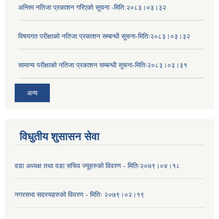
अन्तिम नतिजा प्रकाशन गरिएको सूचना -मिति:२०८३।०३।३२
विषयगत परीक्षाको नतिजा प्रकाशन सम्बन्धी सूचना-मितिः२०८३।०३।३२
सामान्य परीक्षाको नतिजा प्रकाशन सम्बन्धी सूचना-मितिः२०८३।०३।३१
अन्य
विधुतीय शुसासन सेवा
वडा अध्यक्ष तथा वडा सचिव ज्यूहरुको विवरण - मितिः२०७९।०४।१८
नगरसभा सदस्यहरुको विवरण - मितिः २०७९।०२।१९