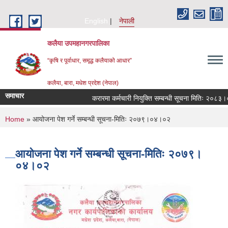
Skip to main content
English
नेपाली
कलैया उपमहानगरपालिका
“कृषि र पूर्वाधार, समृद्ध कलैयाको आधार”
कलैया, बारा, मधेश प्रदेश (नेपाल)
समाचार
करारमा कर्मचारी नियुक्ति सम्बन्धी सूचना मितिः २०८३।०
You are here
Home
» आयोजना पेश गर्ने सम्बन्धी सूचना-मितिः २०७९।०४।०२
आयोजना पेश गर्ने सम्बन्धी सूचना-मितिः २०७९।
०४।०२