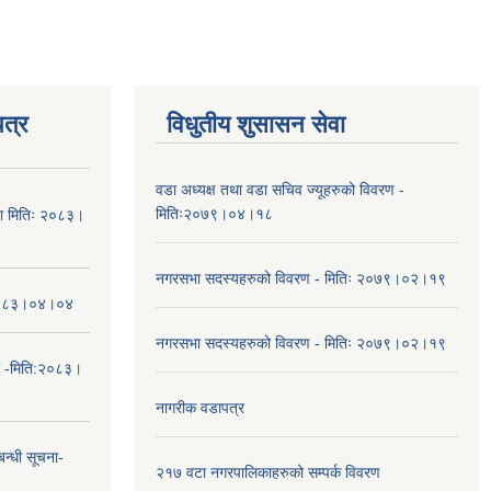
त्र
विधुतीय शुसासन सेवा
वडा अध्यक्ष तथा वडा सचिव ज्यूहरुको विवरण -
मितिः२०७९।०४।१८
चना मितिः २०८३।
नगरसभा सदस्यहरुको विवरण - मितिः २०७९।०२।१९
तिः२०८३।०४।०४
नगरसभा सदस्यहरुको विवरण - मितिः २०७९।०२।१९
ा -मिति:२०८३।
नागरीक वडापत्र
न्धी सूचना-
२१७ वटा नगरपालिकाहरुको सम्पर्क विवरण