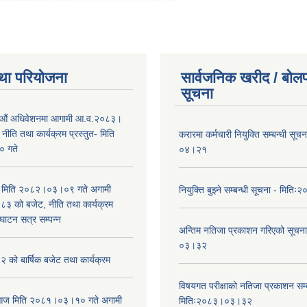
था परियोजना
सार्वजनिक खरीद / बोलप
सूचना
औं अधिवेशनमा आगामी आ.व.२०८३।
ीति तथा कार्यक्रम प्रस्तुत- मिति
करारमा कर्मचारी नियुक्ति सम्बन्धी सू
 गते
०४।२१
भा मिति २०८२।०३।०९ गते अगामी
नियुक्ति बुझ्ने सम्बन्धी सूचना - मि
 को बजेट, नीति तथा कार्यक्रम
घाटन सत्र सम्पन्न
अन्तिम नतिजा प्रकाशन गरिएको सूचन
०३।३२
को बार्षिक बजेट तथा कार्यक्रम
विषयगत परीक्षाको नतिजा प्रकाशन सम्ब
ा आज मिति २०८१।०३।१० गते अगामी
मितिः२०८३।०३।३२