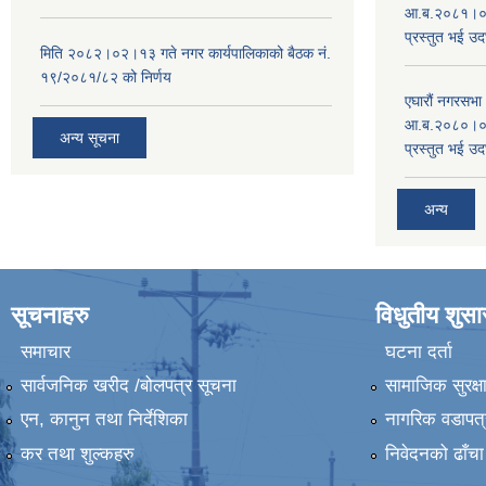
आ.ब.२०८१।०८२
प्रस्तुत भई उद
मिति २०८२।०२।१३ गते नगर कार्यपालिकाको बैठक नं.
१९/२०८१/८२ को निर्णय
एघारौं नगरसभ
आ.ब.२०८०।०८१
अन्य सूचना
प्रस्तुत भई उद
अन्य
सूचनाहरु
विधुतीय शुस
समाचार
घटना दर्ता
सार्वजनिक खरीद /बोलपत्र सूचना
सामाजिक सुरक्ष
एन, कानुन तथा निर्देशिका
नागरिक वडापत्
कर तथा शुल्कहरु
निवेदनको ढाँचा