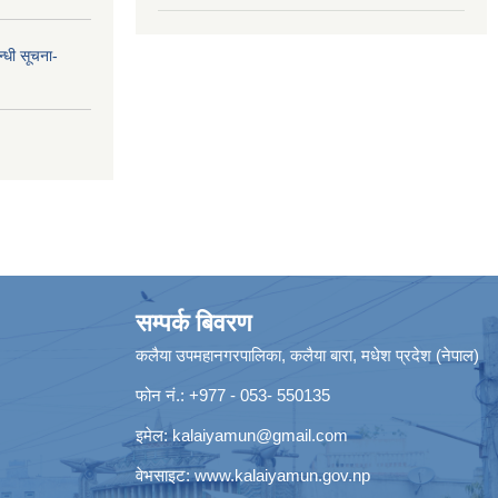
न्धी सूचना-
सम्पर्क बिवरण
कलैया उपमहानगरपालिका, कलैया बारा, मधेश प्रदेश (नेपाल)
फोन नं.: +977 - 053- 550135
इमेल:
kalaiyamun@gmail.com
वेभसाइट:
www.kalaiyamun.gov.np