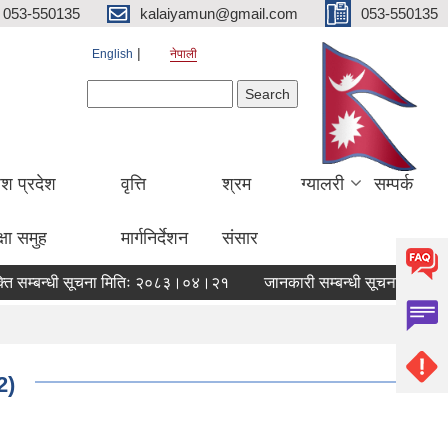
053-550135
kalaiyamun@gmail.com
053-550135
English
नेपाली
Search form
Search
ेश प्रदेश
वृत्ति
श्रम
ग्यालरी
सम्पर्क
्षा समुह
मार्गनिर्देशन
संसार
ि सम्बन्धी सूचना मितिः २०८३।०४।२१
जानकारी सम्बन्धी सूचना-मितिः२०
2)