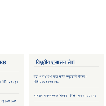
त्र
विधुतीय शुसासन सेवा
वडा अध्यक्ष तथा वडा सचिव ज्यूहरुको विवरण -
मितिः२०७९।०४।१८
चना मितिः २०८३।
नगरसभा सदस्यहरुको विवरण - मितिः २०७९।०२।१९
तिः२०८३।०४।०४