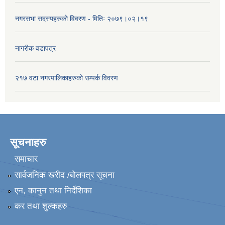
नगरसभा सदस्यहरुको विवरण - मितिः २०७९।०२।१९
नागरीक वडापत्र
२१७ वटा नगरपालिकाहरुको सम्पर्क विवरण
सूचनाहरु
समाचार
सार्वजनिक खरीद /बोलपत्र सूचना
एन, कानुन तथा निर्देशिका
कर तथा शुल्कहरु