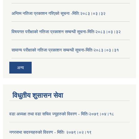
अन्तिम नतिजा प्रकाशन गरिएको सूचना -मिति:२०८३।०३।३२
विषयगत परीक्षाको नतिजा प्रकाशन सम्बन्धी सूचना-मितिः२०८३।०३।३२
सामान्य परीक्षाको नतिजा प्रकाशन सम्बन्धी सूचना-मितिः२०८३।०३।३१
अन्य
विधुतीय शुसासन सेवा
वडा अध्यक्ष तथा वडा सचिव ज्यूहरुको विवरण - मितिः२०७९।०४।१८
नगरसभा सदस्यहरुको विवरण - मितिः २०७९।०२।१९