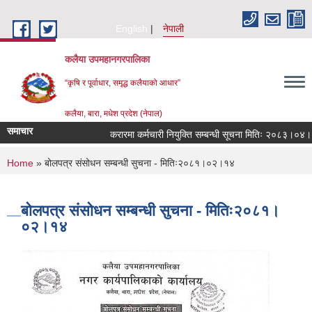
Skip to main content
English
नेपाली
कलैया उपमहानगरपालिका
“कृषि र पूर्वाधार, समृद्ध कलैयाको आधार”
कलैया, बारा, मधेश प्रदेश (नेपाल)
समाचार
करारमा कर्मचारी नियुक्ति सम्बन्धी सूचना मितिः २०८३।०४।२१
You are here
Home
» बोलपत्र संसोधन सम्बन्धी सुचना - मितिः२०८१।०२।१४
बोलपत्र संसोधन सम्बन्धी सुचना - मितिः२०८१।
०२।१४