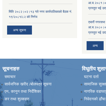
आ.ब.२०८१।०८२
प्रस्तुत भई उद
मिति २०८२।०२।१३ गते नगर कार्यपालिकाको बैठक नं.
१९/२०८१/८२ को निर्णय
एघारौं नगरसभ
आ.ब.२०८०।०८१
अन्य सूचना
प्रस्तुत भई उद
अन्य
सूचनाहरु
विधुतीय शुस
समाचार
घटना दर्ता
सार्वजनिक खरीद /बोलपत्र सूचना
सामाजिक सुरक्ष
एन, कानुन तथा निर्देशिका
नागरिक वडापत्
कर तथा शुल्कहरु
निवेदनको ढाँचा