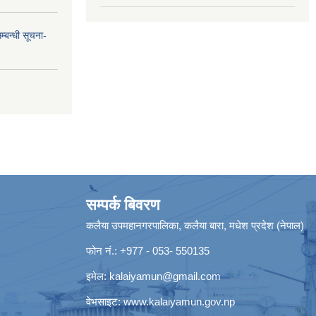
्बन्धी सूचना-
सम्पर्क बिवरण
कलैया उपमहानगरपालिका, कलैया बारा, मधेश प्रदेश (नेपाल)
फोन नं.: +977 - 053- 550135
इमेल:
kalaiyamun@gmail.com
वेभसाइट:
www.kalaiyamun.gov.np