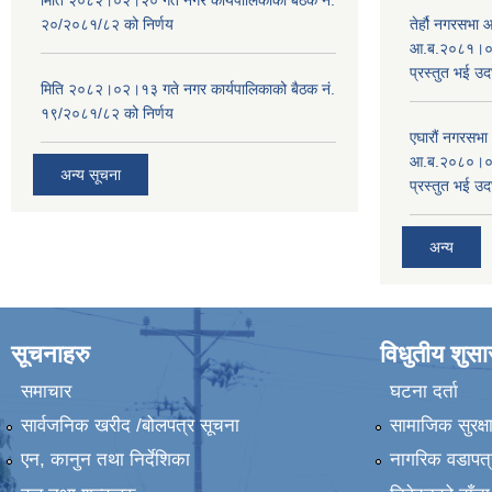
२०/२०८१/८२ को निर्णय
तेर्हौ नगरसभ
आ.ब.२०८१।०८२
प्रस्तुत भई उद
मिति २०८२।०२।१३ गते नगर कार्यपालिकाको बैठक नं.
१९/२०८१/८२ को निर्णय
एघारौं नगरसभ
आ.ब.२०८०।०८१
अन्य सूचना
प्रस्तुत भई उद
अन्य
सूचनाहरु
विधुतीय शुस
समाचार
घटना दर्ता
सार्वजनिक खरीद /बोलपत्र सूचना
सामाजिक सुरक्ष
एन, कानुन तथा निर्देशिका
नागरिक वडापत्