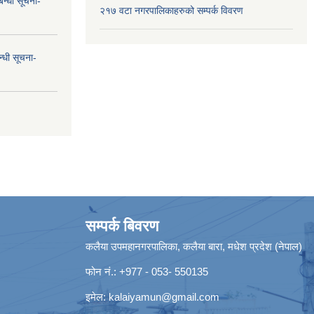
न्धी सूचना-
२१७ वटा नगरपालिकाहरुको सम्पर्क विवरण
न्धी सूचना-
सम्पर्क बिवरण
कलैया उपमहानगरपालिका, कलैया बारा, मधेश प्रदेश (नेपाल)
फोन नं.: +977 - 053- 550135
इमेल:
kalaiyamun@gmail.com