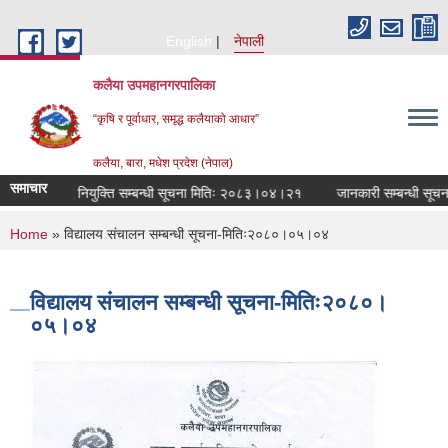
Skip to main content
English
नेपाली
कलैया उपमहानगरपालिका
“कृषि र पूर्वाधार, समृद्ध कलैयाको आधार”
कलैया, बारा, मधेश प्रदेश (नेपाल)
समाचार
रमा कर्मचारी नियुक्ति सम्बन्धी सूचना मितिः २०८३।०४।२१
जानकारी सम्बन्धी सूच
You are here
Home
» विद्यालय संचालन सम्बन्धी सूचना-मितिः२०८०।०५।०४
विद्यालय संचालन सम्बन्धी सूचना-मितिः२०८०।
०५।०४