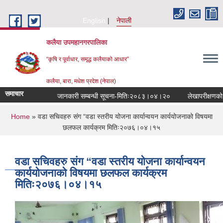
Skip to main content
English
नेपाली
कलैया उपमहानगरपालिका
“कृषि र पूर्वाधार, समृद्ध कलैयाको आधार”
कलैया, बारा, मधेश प्रदेश (नेपाल)
समाचार
जानकारी सम्बन्धी सूचना-मितिः२०८३।०४।२०
लेखापरीक्षणको लाग
You are here
Home
» वडा सचिवहरु संग “वडा स्तरीय योजना कार्यान्वयन कार्ययोजनाको विषयमा
छलफल कार्यक्रम मितिः२०७६।०४।१५
वडा सचिवहरु संग “वडा स्तरीय योजना कार्यान्वयन
कार्ययोजनाको विषयमा छलफल कार्यक्रम
मितिः२०७६।०४।१५