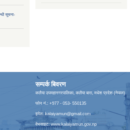
न्धी सूचना-
सम्पर्क बिवरण
कलैया उपमहानगरपालिका, कलैया बारा, मधेश प्रदेश (नेपाल)
फोन नं.: +977 - 053- 550135
इमेल:
kalaiyamun@gmail.com
वेभसाइट:
www.kalaiyamun.gov.np