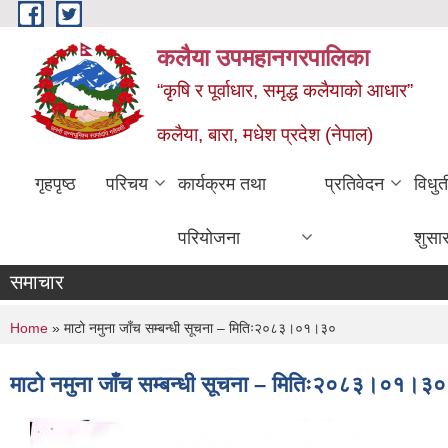
Skip to main content
कलैया उपमहानगरपालिका
“कृषि र पूर्वाधार, समृद्ध कलैयाको आधार”
कलैया, बारा, मधेश प्रदेश (नेपाल)
गृहपृष्ठ
परिचय
कार्यक्रम तथा
प्रतिवेदन
विधु
परियोजना
शुसा
समाचार
You are here
Home
» माटो नमुना जाँच सम्बन्धी सूचना – मितिः२०८३।०१।३०
माटो नमुना जाँच सम्बन्धी सूचना – मितिः२०८३।०१।३०