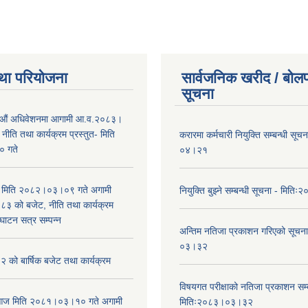
था परियोजना
सार्वजनिक खरीद / बोलप
सूचना
औं अधिवेशनमा आगामी आ.व.२०८३।
ीति तथा कार्यक्रम प्रस्तुत- मिति
करारमा कर्मचारी नियुक्ति सम्बन्धी सू
 गते
०४।२१
भा मिति २०८२।०३।०९ गते अगामी
नियुक्ति बुझ्ने सम्बन्धी सूचना - मि
 को बजेट, नीति तथा कार्यक्रम
घाटन सत्र सम्पन्न
अन्तिम नतिजा प्रकाशन गरिएको सूचन
०३।३२
को बार्षिक बजेट तथा कार्यक्रम
विषयगत परीक्षाको नतिजा प्रकाशन सम्ब
ा आज मिति २०८१।०३।१० गते अगामी
मितिः२०८३।०३।३२