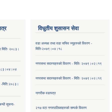
त्र
विधुतीय शुसासन सेवा
वडा अध्यक्ष तथा वडा सचिव ज्यूहरुको विवरण -
मितिः२०७९।०४।१८
चना मितिः २०८३।
नगरसभा सदस्यहरुको विवरण - मितिः २०७९।०२।१९
तिः२०८३।०४।०४
नगरसभा सदस्यहरुको विवरण - मितिः २०७९।०२।१९
ा -मिति:२०८३।
नागरीक वडापत्र
न्धी सूचना-
२१७ वटा नगरपालिकाहरुको सम्पर्क विवरण