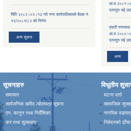
आ.ब.२०८१।०८२
प्रस्तुत भई उद
मिति २०८२।०२।१३ गते नगर कार्यपालिकाको बैठक नं.
१९/२०८१/८२ को निर्णय
एघारौं नगरसभ
आ.ब.२०८०।०८१
अन्य सूचना
प्रस्तुत भई उद
अन्य
सूचनाहरु
विधुतीय शुस
समाचार
घटना दर्ता
सार्वजनिक खरीद /बोलपत्र सूचना
सामाजिक सुरक्ष
एन, कानुन तथा निर्देशिका
नागरिक वडापत्
कर तथा शुल्कहरु
निवेदनको ढाँचा