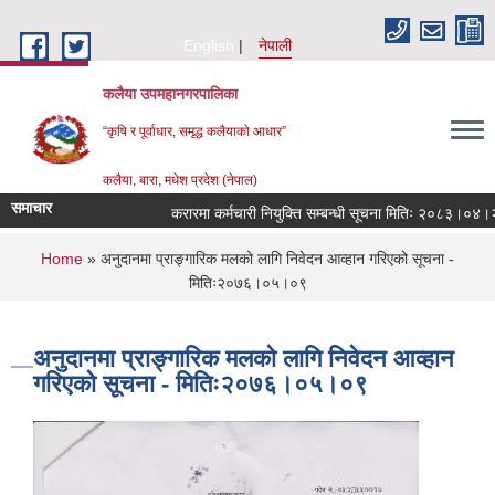
Skip to main content
English
नेपाली
कलैया उपमहानगरपालिका
“कृषि र पूर्वाधार, समृद्ध कलैयाको आधार”
कलैया, बारा, मधेश प्रदेश (नेपाल)
समाचार
करारमा कर्मचारी नियुक्ति सम्बन्धी सूचना मितिः २०८३।०४।२१
You are here
Home
» अनुदानमा प्राङ्गारिक मलको लागि निवेदन आव्हान गरिएको सूचना -
मितिः२०७६।०५।०९
अनुदानमा प्राङ्गारिक मलको लागि निवेदन आव्हान
गरिएको सूचना - मितिः२०७६।०५।०९