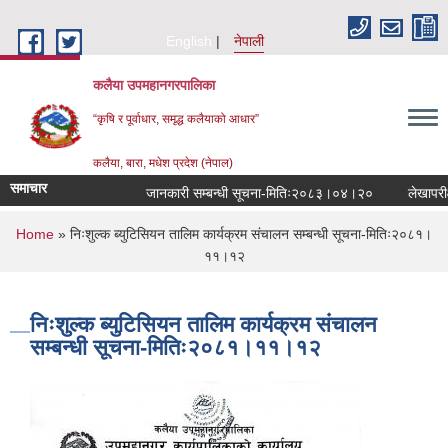
Skip to main content
English
नेपाली
कलैया उपमहानगरपालिका
“कृषि र पूर्वाधार, समृद्ध कलैयाको आधार”
कलैया, बारा, मधेश प्रदेश (नेपाल)
समाचार
जानकारी सम्बन्धी सूचना-मितिः२०८३।०४।२०
लेखापरीक्ष
You are here
Home
» निःशुल्क ब्युटिसियन तालिम कार्यक्रम संचालन सम्बन्धी सूचना-मितिः२०८१।
११।१२
निःशुल्क ब्युटिसियन तालिम कार्यक्रम संचालन
सम्बन्धी सूचना-मितिः२०८१।११।१२