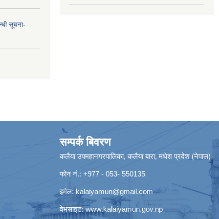
न्धी सूचना-
सम्पर्क बिवरण
कलैया उपमहानगरपालिका, कलैया बारा, मधेश प्रदेश (नेपाल)
फोन नं.: +977 - 053- 550135
इमेल:
kalaiyamun@gmail.com
वेभसाइट:
www.kalaiyamun.gov.np