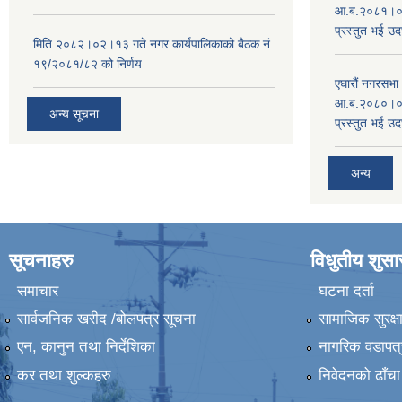
आ.ब.२०८१।०८२
प्रस्तुत भई उद
मिति २०८२।०२।१३ गते नगर कार्यपालिकाको बैठक नं.
१९/२०८१/८२ को निर्णय
एघारौं नगरसभ
आ.ब.२०८०।०८१
अन्य सूचना
प्रस्तुत भई उद
अन्य
सूचनाहरु
विधुतीय शुस
समाचार
घटना दर्ता
सार्वजनिक खरीद /बोलपत्र सूचना
सामाजिक सुरक्ष
एन, कानुन तथा निर्देशिका
नागरिक वडापत्
कर तथा शुल्कहरु
निवेदनको ढाँचा