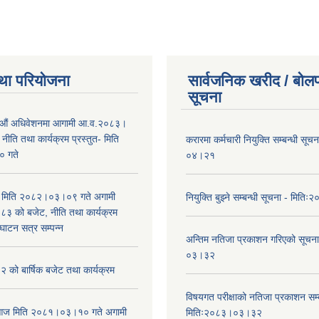
था परियोजना
सार्वजनिक खरीद / बोलप
सूचना
औं अधिवेशनमा आगामी आ.व.२०८३।
ीति तथा कार्यक्रम प्रस्तुत- मिति
करारमा कर्मचारी नियुक्ति सम्बन्धी सू
 गते
०४।२१
भा मिति २०८२।०३।०९ गते अगामी
नियुक्ति बुझ्ने सम्बन्धी सूचना - मि
 को बजेट, नीति तथा कार्यक्रम
घाटन सत्र सम्पन्न
अन्तिम नतिजा प्रकाशन गरिएको सूचन
०३।३२
को बार्षिक बजेट तथा कार्यक्रम
विषयगत परीक्षाको नतिजा प्रकाशन सम्ब
ा आज मिति २०८१।०३।१० गते अगामी
मितिः२०८३।०३।३२