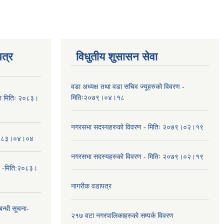
त्र
विधुतीय शुसासन सेवा
वडा अध्यक्ष तथा वडा सचिव ज्यूहरुको विवरण -
मितिः२०७९।०४।१८
चना मितिः २०८३।
नगरसभा सदस्यहरुको विवरण - मितिः २०७९।०२।१९
तिः२०८३।०४।०४
नगरसभा सदस्यहरुको विवरण - मितिः २०७९।०२।१९
ा -मिति:२०८३।
नागरीक वडापत्र
न्धी सूचना-
२१७ वटा नगरपालिकाहरुको सम्पर्क विवरण