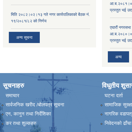
आ.ब.२०८१।०८२
प्रस्तुत भई उद
मिति २०८२।०२।१३ गते नगर कार्यपालिकाको बैठक नं.
१९/२०८१/८२ को निर्णय
एघारौं नगरसभ
आ.ब.२०८०।०८१
अन्य सूचना
प्रस्तुत भई उद
अन्य
सूचनाहरु
विधुतीय शुस
समाचार
घटना दर्ता
सार्वजनिक खरीद /बोलपत्र सूचना
सामाजिक सुरक्ष
एन, कानुन तथा निर्देशिका
नागरिक वडापत्
कर तथा शुल्कहरु
निवेदनको ढाँचा