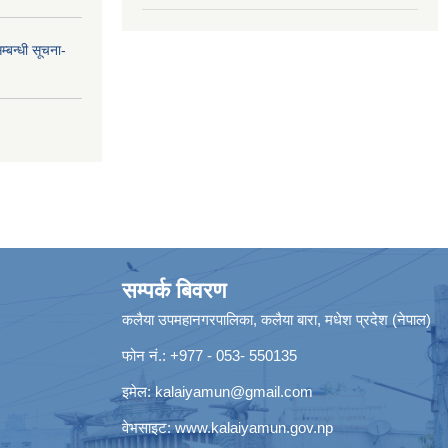
्बन्धी सूचना-
सम्पर्क बिवरण
कलैया उपमहानगरपालिका, कलैया बारा, मधेश प्रदेश (नेपाल)
फोन नं.: +977 - 053- 550135
इमेल:
kalaiyamun@gmail.com
वेभसाइट:
www.kalaiyamun.gov.np