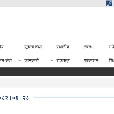
तीय
सूचना तथा
स्थानीय
स्वतः
मध
सन सेवा
जानकारी
राजपत्र
प्रकाशन
शिक
तिः२०८२।०६।२८