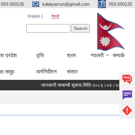
053-550135
kalaiyamun@gmail.com
053-550135
English
नेपाली
Search form
Search
ेश प्रदेश
वृत्ति
श्रम
ग्यालरी
सम्पर्क
्षा समुह
मार्गनिर्देशन
संसार
जानकारी सम्बन्धी सूचना-मितिः२०८३।०४।२०
लेखापर