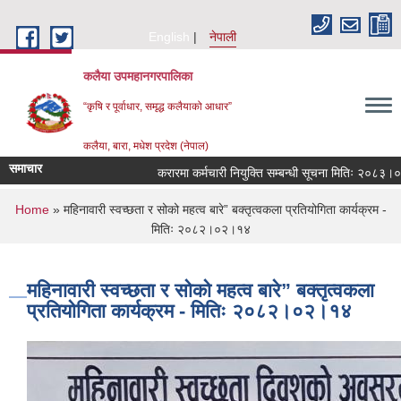
Skip to main content
English
नेपाली
कलैया उपमहानगरपालिका
“कृषि र पूर्वाधार, समृद्ध कलैयाको आधार”
कलैया, बारा, मधेश प्रदेश (नेपाल)
समाचार
करारमा कर्मचारी नियुक्ति सम्बन्धी सूचना मितिः २०८३।०४।२१
You are here
Home
» महिनावारी स्वच्छता र सोको महत्व बारे” बक्तृत्वकला प्रतियोगिता कार्यक्रम -
मितिः २०८२।०२।१४
महिनावारी स्वच्छता र सोको महत्व बारे” बक्तृत्वकला
प्रतियोगिता कार्यक्रम - मितिः २०८२।०२।१४