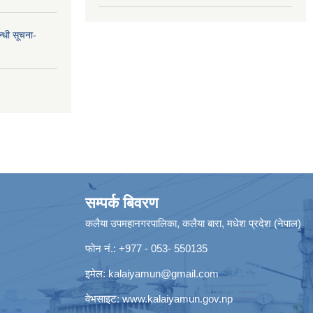
न्धी सूचना-
सम्पर्क बिवरण
कलैया उपमहानगरपालिका, कलैया बारा, मधेश प्रदेश (नेपाल)
फोन नं.: +977 - 053- 550135
इमेल:
kalaiyamun@gmail.com
वेभसाइट:
www.kalaiyamun.gov.np