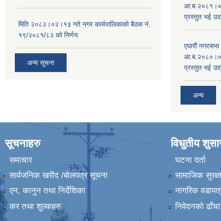
आ.ब.२०८१।०८२
प्रस्तुत भई उद
मिति २०८२।०२।१३ गते नगर कार्यपालिकाको बैठक नं.
१९/२०८१/८२ को निर्णय
एघारौं नगरसभ
आ.ब.२०८०।०८१
अन्य सूचना
प्रस्तुत भई उद
अन्य
सूचनाहरु
विधुतीय शुस
समाचार
घटना दर्ता
सार्वजनिक खरीद /बोलपत्र सूचना
सामाजिक सुरक्ष
एन, कानुन तथा निर्देशिका
नागरिक वडापत्
कर तथा शुल्कहरु
निवेदनको ढाँचा