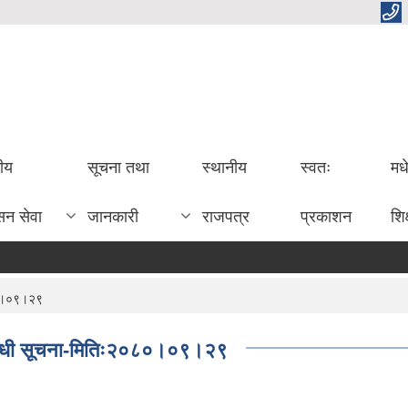
तीय
सूचना तथा
स्थानीय
स्वतः
मध
सन सेवा
जानकारी
राजपत्र
प्रकाशन
शिक
०८०।०९।२९
्बन्धी सूचना-मितिः२०८०।०९।२९