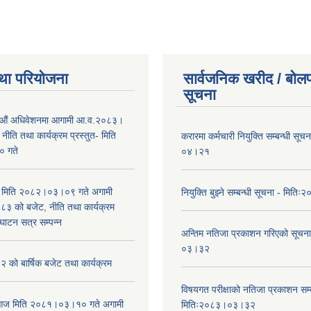
था परियोजना
सार्वजनिक खरीद / बोलप
सूचना
औं अधिवेशनमा आगामी आ.व.२०८३।
ीति तथा कार्यक्रम प्रस्तुत- मिति
करारमा कर्मचारी नियुक्ति सम्बन्धी सू
 गते
०४।२१
भा मिति २०८२।०३।०९ गते अगामी
नियुक्ति बुझ्ने सम्बन्धी सूचना - मि
 को बजेट, नीति तथा कार्यक्रम
घाटन सत्र सम्पन्न
अन्तिम नतिजा प्रकाशन गरिएको सूचन
०३।३२
को बार्षिक बजेट तथा कार्यक्रम
विषयगत परीक्षाको नतिजा प्रकाशन सम्ब
ा आज मिति २०८१।०३।१० गते अगामी
मितिः२०८३।०३।३२