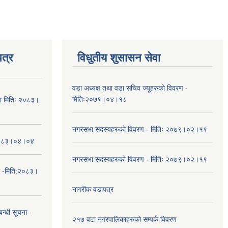
त्र
विधुतीय शुसासन सेवा
वडा अध्यक्ष तथा वडा सचिव ज्यूहरुको विवरण -
मितिः२०७९।०४।१८
चना मितिः २०८३।
नगरसभा सदस्यहरुको विवरण - मितिः २०७९।०२।१९
तिः२०८३।०४।०४
नगरसभा सदस्यहरुको विवरण - मितिः २०७९।०२।१९
ा -मिति:२०८३।
नागरीक वडापत्र
न्धी सूचना-
२१७ वटा नगरपालिकाहरुको सम्पर्क विवरण