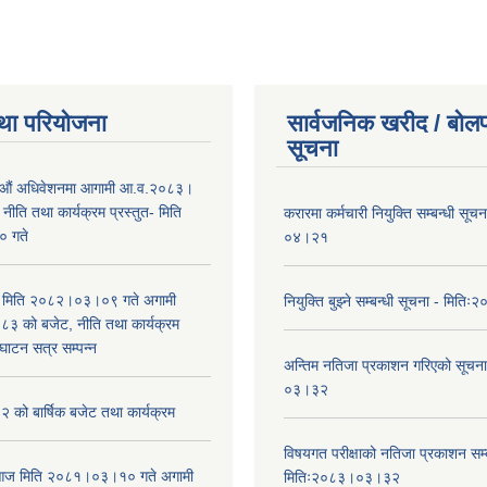
था परियोजना
सार्वजनिक खरीद / बोलप
सूचना
औं अधिवेशनमा आगामी आ.व.२०८३।
ीति तथा कार्यक्रम प्रस्तुत- मिति
करारमा कर्मचारी नियुक्ति सम्बन्धी सू
 गते
०४।२१
भा मिति २०८२।०३।०९ गते अगामी
नियुक्ति बुझ्ने सम्बन्धी सूचना - मि
 को बजेट, नीति तथा कार्यक्रम
घाटन सत्र सम्पन्न
अन्तिम नतिजा प्रकाशन गरिएको सूचन
०३।३२
को बार्षिक बजेट तथा कार्यक्रम
विषयगत परीक्षाको नतिजा प्रकाशन सम्ब
ा आज मिति २०८१।०३।१० गते अगामी
मितिः२०८३।०३।३२