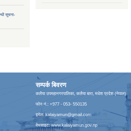
न्धी सूचना-
सम्पर्क बिवरण
कलैया उपमहानगरपालिका, कलैया बारा, मधेश प्रदेश (नेपाल)
फोन नं.: +977 - 053- 550135
इमेल:
kalaiyamun@gmail.com
वेभसाइट:
www.kalaiyamun.gov.np