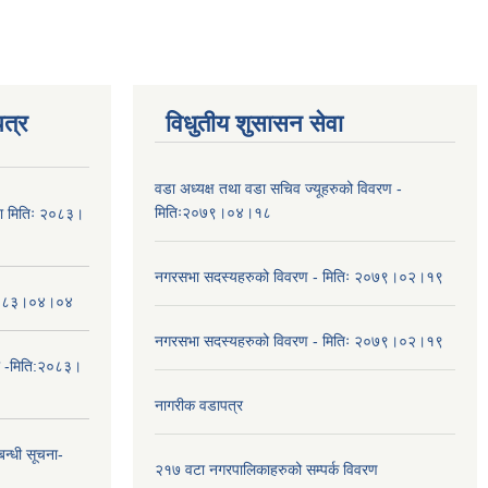
त्र
विधुतीय शुसासन सेवा
वडा अध्यक्ष तथा वडा सचिव ज्यूहरुको विवरण -
मितिः२०७९।०४।१८
चना मितिः २०८३।
नगरसभा सदस्यहरुको विवरण - मितिः २०७९।०२।१९
तिः२०८३।०४।०४
नगरसभा सदस्यहरुको विवरण - मितिः २०७९।०२।१९
ा -मिति:२०८३।
नागरीक वडापत्र
न्धी सूचना-
२१७ वटा नगरपालिकाहरुको सम्पर्क विवरण