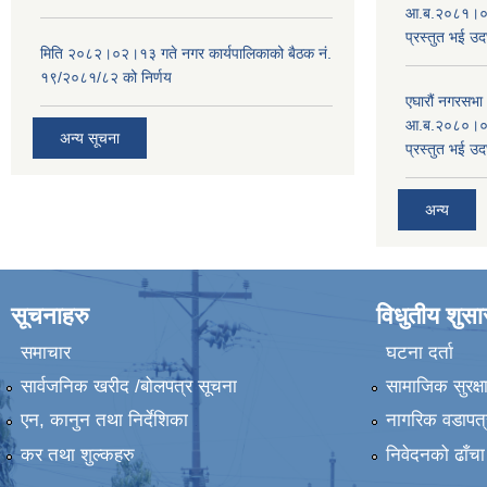
आ.ब.२०८१।०८२
प्रस्तुत भई उद
मिति २०८२।०२।१३ गते नगर कार्यपालिकाको बैठक नं.
१९/२०८१/८२ को निर्णय
एघारौं नगरसभ
आ.ब.२०८०।०८१
अन्य सूचना
प्रस्तुत भई उद
अन्य
सूचनाहरु
विधुतीय शुस
समाचार
घटना दर्ता
सार्वजनिक खरीद /बोलपत्र सूचना
सामाजिक सुरक्ष
एन, कानुन तथा निर्देशिका
नागरिक वडापत्
कर तथा शुल्कहरु
निवेदनको ढाँचा