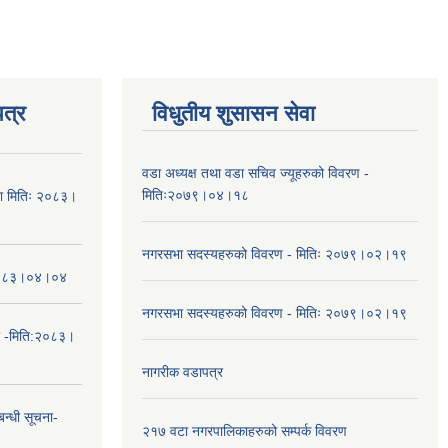
त्र
विधुतीय शुसासन सेवा
वडा अध्यक्ष तथा वडा सचिव ज्यूहरुको विवरण -
मितिः२०७९।०४।१८
चना मितिः २०८३।
नगरसभा सदस्यहरुको विवरण - मितिः २०७९।०२।१९
तिः२०८३।०४।०४
नगरसभा सदस्यहरुको विवरण - मितिः २०७९।०२।१९
ा -मिति:२०८३।
नागरीक वडापत्र
न्धी सूचना-
२१७ वटा नगरपालिकाहरुको सम्पर्क विवरण