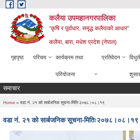
Skip to main content
कलैया उपमहानगरपालिका
“कृषि र पूर्वाधार, समृद्ध कलैयाको आधार”
कलैया, बारा, मधेश प्रदेश (नेपाल)
गृहपृष्ठ
परिचय
कार्यक्रम तथा
प्रतिवेदन
विधु
परियोजना
शुसा
समाचार
You are here
Home
» वडा नं. २१ को सार्बजनिक सूचना-मितिः२०७८।०८।१९
वडा नं. २१ को सार्बजनिक सूचना-मितिः२०७८।०८।१९