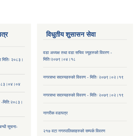
त्र
विधुतीय शुसासन सेवा
वडा अध्यक्ष तथा वडा सचिव ज्यूहरुको विवरण -
मितिः२०७९।०४।१८
चना मितिः २०८३।
नगरसभा सदस्यहरुको विवरण - मितिः २०७९।०२।१९
तिः२०८३।०४।०४
नगरसभा सदस्यहरुको विवरण - मितिः २०७९।०२।१९
ा -मिति:२०८३।
नागरीक वडापत्र
न्धी सूचना-
२१७ वटा नगरपालिकाहरुको सम्पर्क विवरण