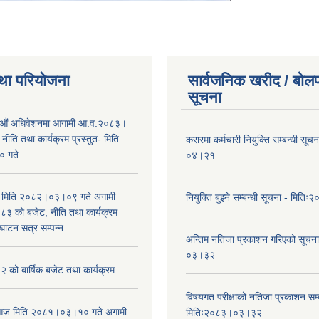
था परियोजना
सार्वजनिक खरीद / बोलप
सूचना
औं अधिवेशनमा आगामी आ.व.२०८३।
ीति तथा कार्यक्रम प्रस्तुत- मिति
करारमा कर्मचारी नियुक्ति सम्बन्धी सू
 गते
०४।२१
भा मिति २०८२।०३।०९ गते अगामी
नियुक्ति बुझ्ने सम्बन्धी सूचना - मि
 को बजेट, नीति तथा कार्यक्रम
घाटन सत्र सम्पन्न
अन्तिम नतिजा प्रकाशन गरिएको सूचन
०३।३२
को बार्षिक बजेट तथा कार्यक्रम
विषयगत परीक्षाको नतिजा प्रकाशन सम्ब
ा आज मिति २०८१।०३।१० गते अगामी
मितिः२०८३।०३।३२