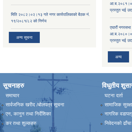
आ.ब.२०८१।०८२
प्रस्तुत भई उद
मिति २०८२।०२।१३ गते नगर कार्यपालिकाको बैठक नं.
१९/२०८१/८२ को निर्णय
एघारौं नगरसभ
आ.ब.२०८०।०८१
अन्य सूचना
प्रस्तुत भई उद
अन्य
सूचनाहरु
विधुतीय शुस
समाचार
घटना दर्ता
सार्वजनिक खरीद /बोलपत्र सूचना
सामाजिक सुरक्ष
एन, कानुन तथा निर्देशिका
नागरिक वडापत्
कर तथा शुल्कहरु
निवेदनको ढाँचा