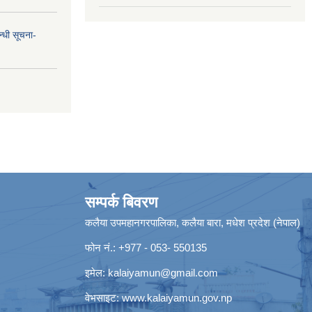
न्धी सूचना-
सम्पर्क बिवरण
कलैया उपमहानगरपालिका, कलैया बारा, मधेश प्रदेश (नेपाल)
फोन नं.: +977 - 053- 550135
इमेल:
kalaiyamun@gmail.com
वेभसाइट:
www.kalaiyamun.gov.np