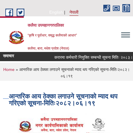
Skip to main content
English
नेपाली
कलैया उपमहानगरपालिका
“कृषि र पूर्वाधार, समृद्ध कलैयाको आधार”
कलैया, बारा, मधेश प्रदेश (नेपाल)
समाचार
करारमा कर्मचारी नियुक्ति सम्बन्धी सूचना मितिः २०८३।
You are here
Home
» आन्तरिक आय ठेक्का लगाउने सूचनाको म्याद थप गरिएको सूचना-मितिः२०८२।
०६।१९
आन्तरिक आय ठेक्का लगाउने सूचनाको म्याद थप
गरिएको सूचना-मितिः२०८२।०६।१९