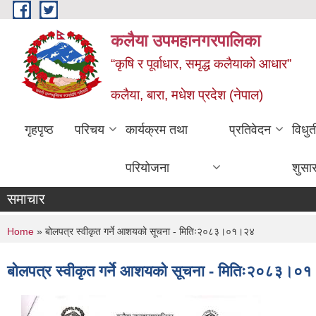
Skip to main content
कलैया उपमहानगरपालिका
“कृषि र पूर्वाधार, समृद्ध कलैयाको आधार”
कलैया, बारा, मधेश प्रदेश (नेपाल)
गृहपृष्ठ
परिचय
कार्यक्रम तथा
प्रतिवेदन
विधु
परियोजना
शुसा
समाचार
You are here
Home
» बोलपत्र स्वीकृत गर्ने आशयको सूचना - मितिः२०८३।०१।२४
बोलपत्र स्वीकृत गर्ने आशयको सूचना - मितिः२०८३।०