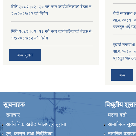
मिति २०८२।०२।२० गते नगर कार्यपालिकाको बैठक नं.
२०/२०८१/८२ को निर्णय
तेर्हौ नगरसभ
आ.ब.२०८१।०८२
प्रस्तुत भई उद
मिति २०८२।०२।१३ गते नगर कार्यपालिकाको बैठक नं.
१९/२०८१/८२ को निर्णय
एघारौं नगरसभ
आ.ब.२०८०।०८१
अन्य सूचना
प्रस्तुत भई उद
अन्य
सूचनाहरु
विधुतीय शुस
समाचार
घटना दर्ता
सार्वजनिक खरीद /बोलपत्र सूचना
सामाजिक सुरक्ष
एन, कानुन तथा निर्देशिका
नागरिक वडापत्