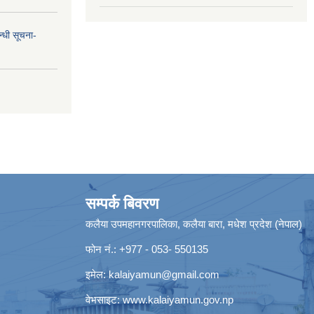
न्धी सूचना-
सम्पर्क बिवरण
कलैया उपमहानगरपालिका, कलैया बारा, मधेश प्रदेश (नेपाल)
फोन नं.: +977 - 053- 550135
इमेल:
kalaiyamun@gmail.com
वेभसाइट:
www.kalaiyamun.gov.np