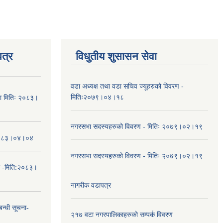
त्र
विधुतीय शुसासन सेवा
वडा अध्यक्ष तथा वडा सचिव ज्यूहरुको विवरण -
मितिः२०७९।०४।१८
चना मितिः २०८३।
नगरसभा सदस्यहरुको विवरण - मितिः २०७९।०२।१९
तिः२०८३।०४।०४
नगरसभा सदस्यहरुको विवरण - मितिः २०७९।०२।१९
ा -मिति:२०८३।
नागरीक वडापत्र
न्धी सूचना-
२१७ वटा नगरपालिकाहरुको सम्पर्क विवरण