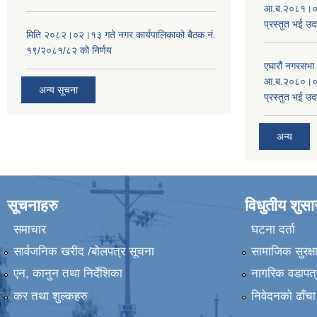
आ.ब.२०८१।०८२
प्रस्तुत भई उद
मिति २०८२।०२।१३ गते नगर कार्यपालिकाको बैठक नं.
१९/२०८१/८२ को निर्णय
एघारौं नगरसभ
आ.ब.२०८०।०८१
अन्य सूचना
प्रस्तुत भई उद
अन्य
सूचनाहरु
विधुतीय शुस
समाचार
घटना दर्ता
सार्वजनिक खरीद /बोलपत्र सूचना
सामाजिक सुरक्ष
एन, कानुन तथा निर्देशिका
नागरिक वडापत्
कर तथा शुल्कहरु
निवेदनको ढाँचा