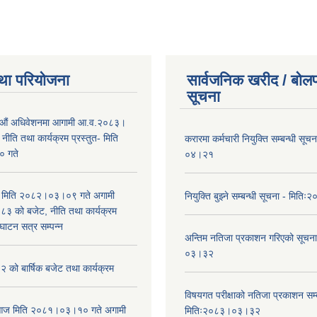
था परियोजना
सार्वजनिक खरीद / बोलप
सूचना
औं अधिवेशनमा आगामी आ.व.२०८३।
ीति तथा कार्यक्रम प्रस्तुत- मिति
करारमा कर्मचारी नियुक्ति सम्बन्धी सू
 गते
०४।२१
भा मिति २०८२।०३।०९ गते अगामी
नियुक्ति बुझ्ने सम्बन्धी सूचना - मि
 को बजेट, नीति तथा कार्यक्रम
घाटन सत्र सम्पन्न
अन्तिम नतिजा प्रकाशन गरिएको सूचन
०३।३२
को बार्षिक बजेट तथा कार्यक्रम
विषयगत परीक्षाको नतिजा प्रकाशन सम्ब
ा आज मिति २०८१।०३।१० गते अगामी
मितिः२०८३।०३।३२