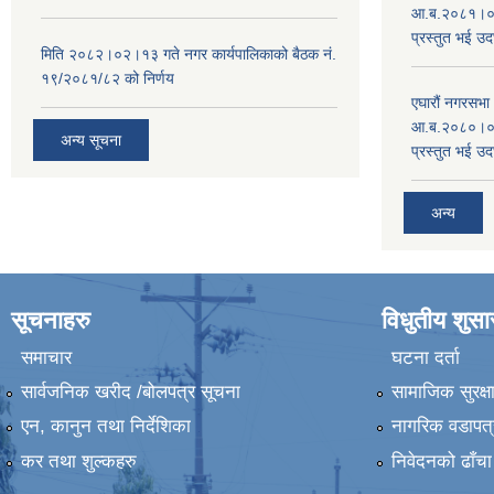
आ.ब.२०८१।०८२
प्रस्तुत भई उद
मिति २०८२।०२।१३ गते नगर कार्यपालिकाको बैठक नं.
१९/२०८१/८२ को निर्णय
एघारौं नगरसभ
आ.ब.२०८०।०८१
अन्य सूचना
प्रस्तुत भई उद
अन्य
सूचनाहरु
विधुतीय शुस
समाचार
घटना दर्ता
सार्वजनिक खरीद /बोलपत्र सूचना
सामाजिक सुरक्ष
एन, कानुन तथा निर्देशिका
नागरिक वडापत्
कर तथा शुल्कहरु
निवेदनको ढाँचा