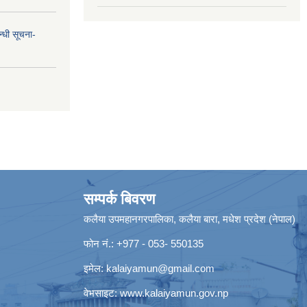
न्धी सूचना-
सम्पर्क बिवरण
कलैया उपमहानगरपालिका, कलैया बारा, मधेश प्रदेश (नेपाल)
फोन नं.: +977 - 053- 550135
इमेल:
kalaiyamun@gmail.com
वेभसाइट:
www.kalaiyamun.gov.np