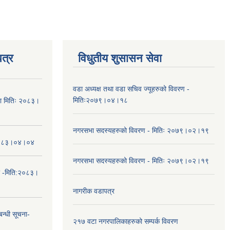
त्र
विधुतीय शुसासन सेवा
वडा अध्यक्ष तथा वडा सचिव ज्यूहरुको विवरण -
मितिः२०७९।०४।१८
चना मितिः २०८३।
नगरसभा सदस्यहरुको विवरण - मितिः २०७९।०२।१९
तिः२०८३।०४।०४
नगरसभा सदस्यहरुको विवरण - मितिः २०७९।०२।१९
ा -मिति:२०८३।
नागरीक वडापत्र
न्धी सूचना-
२१७ वटा नगरपालिकाहरुको सम्पर्क विवरण