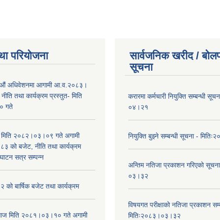
था परियोजना
सार्वजनिक खरीद / बोलप
सूचना
औं अधिवेशनमा आगामी आ.व.२०८३।
ीति तथा कार्यक्रम प्रस्तुत- मिति
करारमा कर्मचारी नियुक्ति सम्बन्धी सू
 गते
०४।२१
भा मिति २०८२।०३।०९ गते अगामी
नियुक्ति बुझ्ने सम्बन्धी सूचना - मि
 को बजेट, नीति तथा कार्यक्रम
घाटन सत्र सम्पन्न
अन्तिम नतिजा प्रकाशन गरिएको सूचन
०३।३२
को बार्षिक बजेट तथा कार्यक्रम
विषयगत परीक्षाको नतिजा प्रकाशन सम्ब
ा आज मिति २०८१।०३।१० गते अगामी
मितिः२०८३।०३।३२