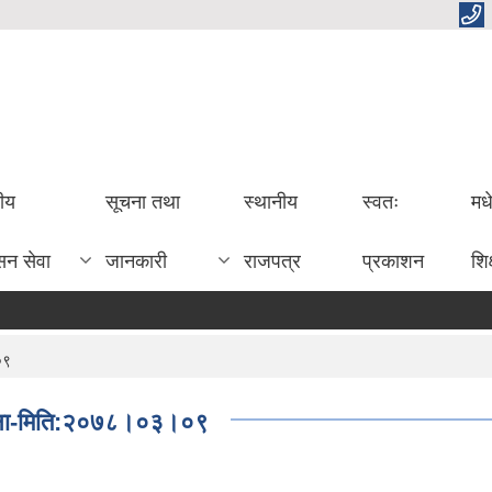
तीय
सूचना तथा
स्थानीय
स्वतः
मध
सन सेवा
जानकारी
राजपत्र
प्रकाशन
शिक
०९
ी सूचना-मिति:२०७८।०३।०९