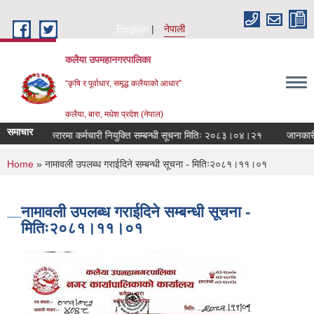
Skip to main content
English
नेपाली
कलैया उपमहानगरपालिका
“कृषि र पूर्वाधार, समृद्ध कलैयाको आधार”
कलैया, बारा, मधेश प्रदेश (नेपाल)
समाचार
करारमा कर्मचारी नियुक्ति सम्बन्धी सूचना मितिः २०८३।०४।२१
जानकारी 
You are here
Home
» नामावली उपलब्ध गराईदिने सम्बन्धी सूचना - मितिः२०८१।११।०१
नामावली उपलब्ध गराईदिने सम्बन्धी सूचना -
मितिः२०८१।११।०१