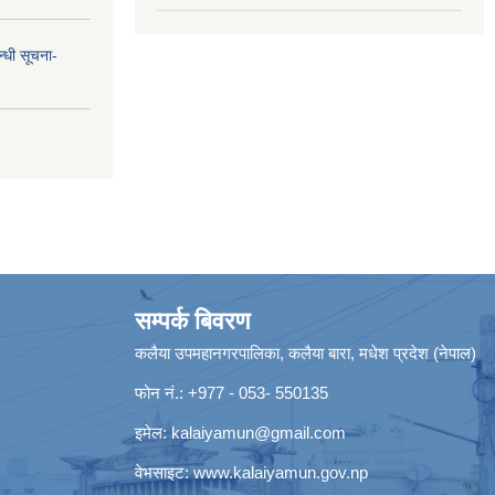
न्धी सूचना-
सम्पर्क बिवरण
कलैया उपमहानगरपालिका, कलैया बारा, मधेश प्रदेश (नेपाल)
फोन नं.: +977 - 053- 550135
इमेल:
kalaiyamun@gmail.com
वेभसाइट:
www.kalaiyamun.gov.np