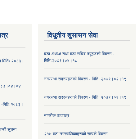
त्र
विधुतीय शुसासन सेवा
वडा अध्यक्ष तथा वडा सचिव ज्यूहरुको विवरण -
मितिः२०७९।०४।१८
चना मितिः २०८३।
नगरसभा सदस्यहरुको विवरण - मितिः २०७९।०२।१९
तिः२०८३।०४।०४
नगरसभा सदस्यहरुको विवरण - मितिः २०७९।०२।१९
ा -मिति:२०८३।
नागरीक वडापत्र
न्धी सूचना-
२१७ वटा नगरपालिकाहरुको सम्पर्क विवरण