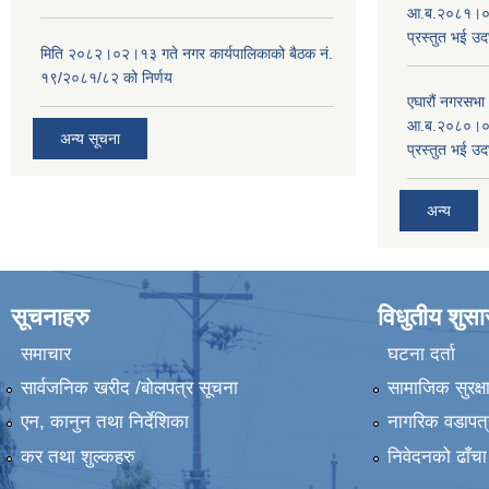
आ.ब.२०८१।०८२
प्रस्तुत भई उद
मिति २०८२।०२।१३ गते नगर कार्यपालिकाको बैठक नं.
१९/२०८१/८२ को निर्णय
एघारौं नगरसभ
आ.ब.२०८०।०८१
अन्य सूचना
प्रस्तुत भई उद
अन्य
सूचनाहरु
विधुतीय शुस
समाचार
घटना दर्ता
सार्वजनिक खरीद /बोलपत्र सूचना
सामाजिक सुरक्ष
एन, कानुन तथा निर्देशिका
नागरिक वडापत्
कर तथा शुल्कहरु
निवेदनको ढाँचा