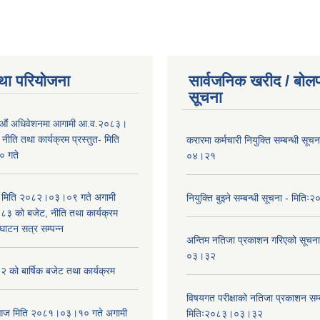
था परियोजना
सार्वजनिक खरीद / बोलप
सूचना
औं अधिवेशनमा आगामी आ.व.२०८३।
ीति तथा कार्यक्रम प्रस्तुत- मिति
करारमा कर्मचारी नियुक्ति सम्बन्धी सू
 गते
०४।२१
भा मिति २०८२।०३।०९ गते अगामी
नियुक्ति बुझ्ने सम्बन्धी सूचना - मि
 को बजेट, नीति तथा कार्यक्रम
घाटन सत्र सम्पन्न
अन्तिम नतिजा प्रकाशन गरिएको सूचन
०३।३२
को बार्षिक बजेट तथा कार्यक्रम
विषयगत परीक्षाको नतिजा प्रकाशन सम्ब
ा आज मिति २०८१।०३।१० गते अगामी
मितिः२०८३।०३।३२