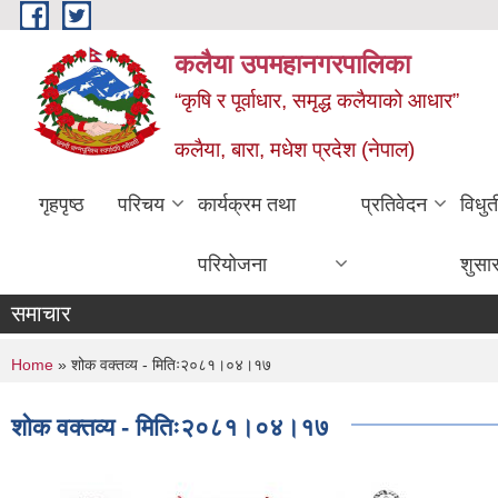
Skip to main content
कलैया उपमहानगरपालिका
“कृषि र पूर्वाधार, समृद्ध कलैयाको आधार”
कलैया, बारा, मधेश प्रदेश (नेपाल)
गृहपृष्ठ
परिचय
कार्यक्रम तथा
प्रतिवेदन
विधु
परियोजना
शुसा
समाचार
You are here
Home
» शोक वक्तव्य - मितिः२०८१।०४।१७
शोक वक्तव्य - मितिः२०८१।०४।१७