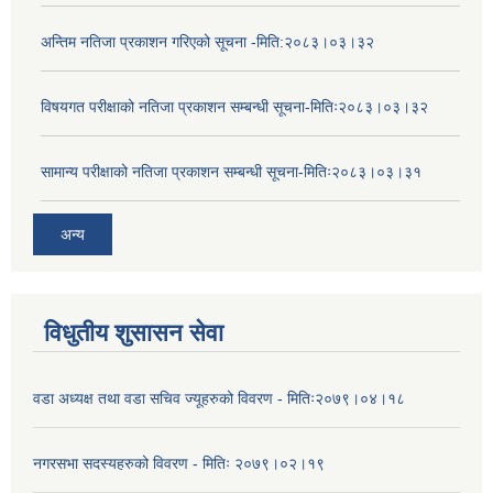
अन्तिम नतिजा प्रकाशन गरिएको सूचना -मिति:२०८३।०३।३२
विषयगत परीक्षाको नतिजा प्रकाशन सम्बन्धी सूचना-मितिः२०८३।०३।३२
सामान्य परीक्षाको नतिजा प्रकाशन सम्बन्धी सूचना-मितिः२०८३।०३।३१
अन्य
विधुतीय शुसासन सेवा
वडा अध्यक्ष तथा वडा सचिव ज्यूहरुको विवरण - मितिः२०७९।०४।१८
नगरसभा सदस्यहरुको विवरण - मितिः २०७९।०२।१९