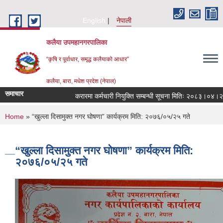
Skip to main content
English
नेपाली
कलैया उपमहानगरपालिका
“कृषि र पूर्वाधार, समृद्ध कलैयाको आधार”
कलैया, बारा, मधेश प्रदेश (नेपाल)
समाचार
करारमा कर्मचारी नियुक्ति सम्बन्धी सूचना मितिः २०८३।०४।२१
You are here
Home
» “खुल्ला दिसामुक्त नगर घोषणा” कार्यक्रम मिति: २०७६/०५/२५ गते
“खुल्ला दिसामुक्त नगर घोषणा” कार्यक्रम मिति:
२०७६/०५/२५ गते