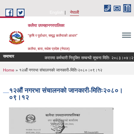
Skip to main content
English
नेपाली
कलैया उपमहानगरपालिका
“कृषि र पूर्वाधार, समृद्ध कलैयाको आधार”
कलैया, बारा, मधेश प्रदेश (नेपाल)
समाचार
करारमा कर्मचारी नियुक्ति सम्बन्धी सूचना मितिः २०८३।०४।२१
You are here
Home
» १२औं नगरभा संचालनको जानकारी-मितिः२०८०।०९।१२
१२औं नगरभा संचालनको जानकारी-मितिः२०८०।
०९।१२