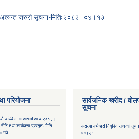
चना-मिति:२०८३।०४।१५
ी अत्यन्त जरुरी सूचना-मितिः२०८३।०४।१३
्धी अत्यन्त जरुरी सूचना-मितिः२०८३।०४।१३
था परियोजना
सार्वजनिक खरीद / बोलप
सूचना
औं अधिवेशनमा आगामी आ.व.२०८३।
ीति तथा कार्यक्रम प्रस्तुत- मिति
करारमा कर्मचारी नियुक्ति सम्बन्धी सू
 गते
०४।२१