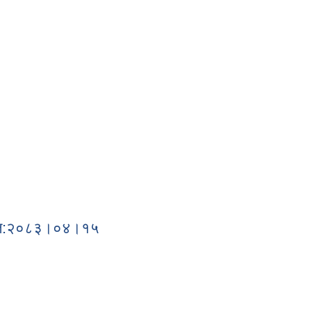
२०८३।०४।२१
ा-मिति:२०८३।०४।१५