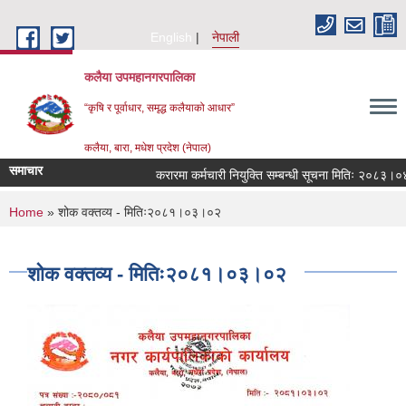
Skip to main content
English
नेपाली
कलैया उपमहानगरपालिका
“कृषि र पूर्वाधार, समृद्ध कलैयाको आधार”
कलैया, बारा, मधेश प्रदेश (नेपाल)
समाचार
करारमा कर्मचारी नियुक्ति सम्बन्धी सूचना मितिः २०८३।०४
You are here
Home
» शोक वक्तव्य - मितिः२०८१।०३।०२
शोक वक्तव्य - मितिः२०८१।०३।०२