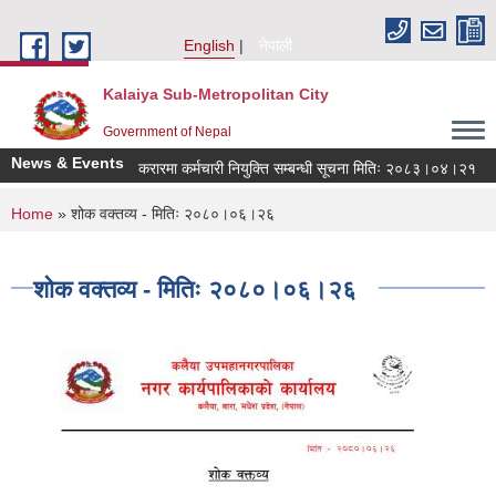
Skip to main content
English
नेपाली
Kalaiya Sub-Metropolitan City
Government of Nepal
News & Events
करारमा कर्मचारी नियुक्ति सम्बन्धी सूचना मितिः २०८३।०४।२१
You are here
Home
» शोक वक्तव्य - मितिः २०८०।०६।२६
शोक वक्तव्य - मितिः २०८०।०६।२६