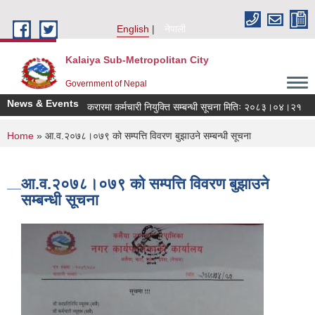
Skip to main content
English
नेपाली
Kalaiya Sub-Metropolitan City
Government of Nepal
News & Events
करारमा कर्मचारी नियुक्ति सम्बन्धी सूचना मितिः २०८३।०४।२१
You are here
Home
» आ.व.२०७८।०७९ को सम्पत्ति विवरण बुझाउने सम्बन्धी सूचना
आ.व.२०७८।०७९ को सम्पत्ति विवरण बुझाउने
सम्बन्धी सूचना