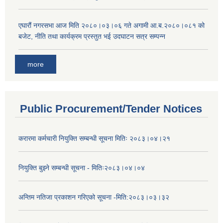
एघारौं नगरसभा आज मिति २०८०।०३।०६ गते अगामी आ.ब.२०८०।०८१ को
बजेट, नीति तथा कार्यक्रम प्रस्तुत भई उदघाटन सत्र सम्पन्न
more
Public Procurement/Tender Notices
करारमा कर्मचारी नियुक्ति सम्बन्धी सूचना मितिः २०८३।०४।२१
नियुक्ति बुझ्ने सम्बन्धी सूचना - मितिः२०८३।०४।०४
अन्तिम नतिजा प्रकाशन गरिएको सूचना -मिति:२०८३।०३।३२