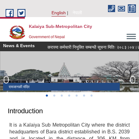
Skip to main content
English
नेपाली
Kalaiya Sub-Metropolitan City
Government of Nepal
News & Events
करारमा कर्मचारी नियुक्ति सम्बन्धी सूचना मितिः २०८३।०४।२१
रामजानकी मंदिर
गहुँ खेती
धानखेती
राम जानकी मंदिर, कलैया
पानी टंकी, कलैया
शिदेश्वर मंदिर, कलैया
घण्टाघर भरत चौक, कलैया
Introduction
It is a Kalaiya Sub Metropolitan City where the district
headquarters of Bara district established in B.S. 2039
and is located in the distance of 306 KM from