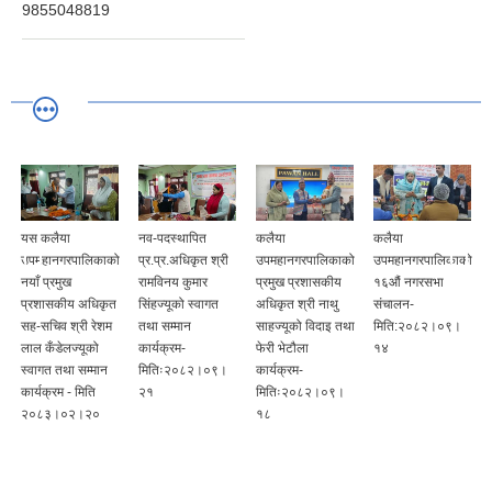
9855048819
या
नव-पदस्थापित
कलैया
कलैया
आ.व. २०८
गरपालिकाको
प्र.प्र.अधिकृत श्री
उपमहानगरपालिकाको
उपमहानगरपालिकाको
को बार्षिक प्
मुख
रामविनय कुमार
प्रमुख प्रशासकीय
१६औं नगरसभा
समीक्षा कार्य
कीय अधिकृत
सिंहज्यूको स्वागत
अधिकृत श्री नाथु
संचालन-
मिति:२०८२
 श्री रेशम
तथा सम्मान
साहज्यूको विदाइ तथा
मिति:२०८२।०९।
०४
ेलज्यूको
कार्यक्रम-
फेरी भेटौला
१४
तथा सम्मान
मितिः२०८२।०९।
कार्यक्रम-
म - मिति
२१
मितिः२०८२।०९।
।०२।२०
१८