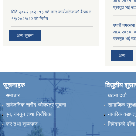
आ.ब.२०८१।०८२
प्रस्तुत भई उद
मिति २०८२।०२।१३ गते नगर कार्यपालिकाको बैठक नं.
१९/२०८१/८२ को निर्णय
एघारौं नगरसभ
आ.ब.२०८०।०८१
अन्य सूचना
प्रस्तुत भई उद
अन्य
सूचनाहरु
विधुतीय शुस
समाचार
घटना दर्ता
सार्वजनिक खरीद /बोलपत्र सूचना
सामाजिक सुरक्ष
एन, कानुन तथा निर्देशिका
नागरिक वडापत्
कर तथा शुल्कहरु
निवेदनको ढाँचा