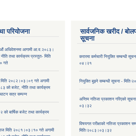
था परियोजना
सार्वजनिक खरीद / बोलप
सूचना
औं अधिवेशनमा आगामी आ.व.२०८३।
ीति तथा कार्यक्रम प्रस्तुत- मिति
करारमा कर्मचारी नियुक्ति सम्बन्धी सू
 गते
०४।२१
भा मिति २०८२।०३।०९ गते अगामी
नियुक्ति बुझ्ने सम्बन्धी सूचना - मि
 को बजेट, नीति तथा कार्यक्रम
घाटन सत्र सम्पन्न
अन्तिम नतिजा प्रकाशन गरिएको सूचन
०३।३२
को बार्षिक बजेट तथा कार्यक्रम
विषयगत परीक्षाको नतिजा प्रकाशन सम्ब
ा आज मिति २०८१।०३।१० गते अगामी
मितिः२०८३।०३।३२