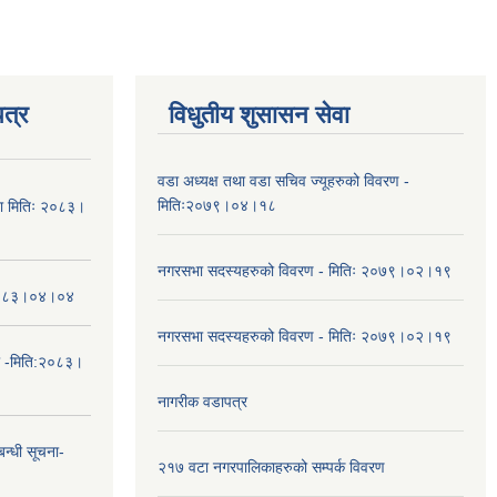
त्र
विधुतीय शुसासन सेवा
वडा अध्यक्ष तथा वडा सचिव ज्यूहरुको विवरण -
मितिः२०७९।०४।१८
चना मितिः २०८३।
नगरसभा सदस्यहरुको विवरण - मितिः २०७९।०२।१९
तिः२०८३।०४।०४
नगरसभा सदस्यहरुको विवरण - मितिः २०७९।०२।१९
ा -मिति:२०८३।
नागरीक वडापत्र
न्धी सूचना-
२१७ वटा नगरपालिकाहरुको सम्पर्क विवरण