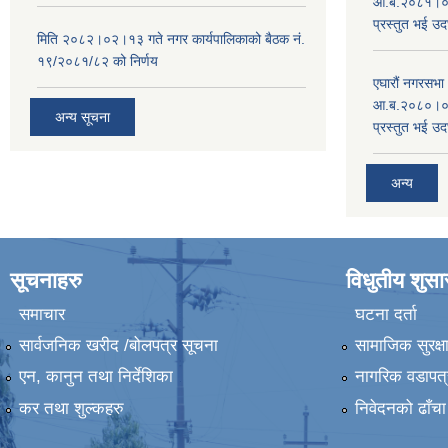
आ.ब.२०८१।०८२
प्रस्तुत भई उद
मिति २०८२।०२।१३ गते नगर कार्यपालिकाको बैठक नं.
१९/२०८१/८२ को निर्णय
एघारौं नगरसभ
आ.ब.२०८०।०८१
अन्य सूचना
प्रस्तुत भई उद
अन्य
सूचनाहरु
विधुतीय शुस
समाचार
घटना दर्ता
सार्वजनिक खरीद /बोलपत्र सूचना
सामाजिक सुरक्ष
एन, कानुन तथा निर्देशिका
नागरिक वडापत्
कर तथा शुल्कहरु
निवेदनको ढाँचा