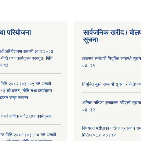
था परियोजना
सार्वजनिक खरीद / बोलप
सूचना
औं अधिवेशनमा आगामी आ.व.२०८३।
ीति तथा कार्यक्रम प्रस्तुत- मिति
करारमा कर्मचारी नियुक्ति सम्बन्धी सू
 गते
०४।२१
भा मिति २०८२।०३।०९ गते अगामी
नियुक्ति बुझ्ने सम्बन्धी सूचना - मि
 को बजेट, नीति तथा कार्यक्रम
घाटन सत्र सम्पन्न
अन्तिम नतिजा प्रकाशन गरिएको सूचन
०३।३२
को बार्षिक बजेट तथा कार्यक्रम
विषयगत परीक्षाको नतिजा प्रकाशन सम्ब
ा आज मिति २०८१।०३।१० गते अगामी
मितिः२०८३।०३।३२