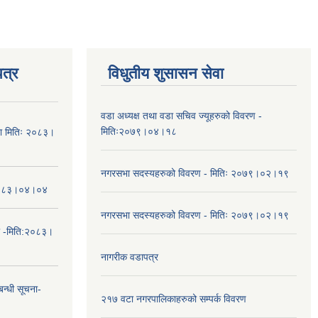
त्र
विधुतीय शुसासन सेवा
वडा अध्यक्ष तथा वडा सचिव ज्यूहरुको विवरण -
मितिः२०७९।०४।१८
चना मितिः २०८३।
नगरसभा सदस्यहरुको विवरण - मितिः २०७९।०२।१९
तिः२०८३।०४।०४
नगरसभा सदस्यहरुको विवरण - मितिः २०७९।०२।१९
ा -मिति:२०८३।
नागरीक वडापत्र
न्धी सूचना-
२१७ वटा नगरपालिकाहरुको सम्पर्क विवरण