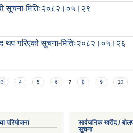
्बन्धी सूचना-मितिः२०८२।०५।२९
्याद थप गरिएको सूचना-मितिः२०८२।०५।२६
3
4
5
6
7
8
9
10
था परियोजना
सार्वजनिक खरीद / बोलप
सूचना