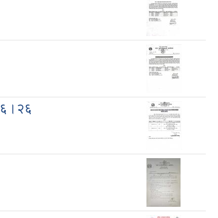
।०६।२६