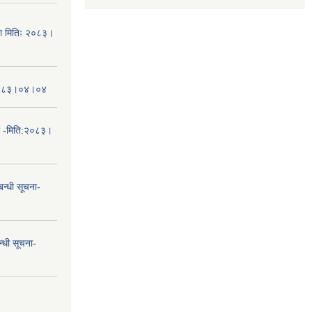
चना मितिः २०८३।
तिः२०८३।०४।०४
ा -मिति:२०८३।
न्धी सूचना-
न्धी सूचना-