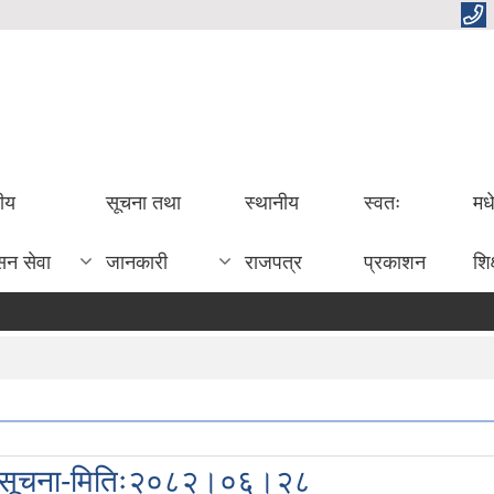
तीय
सूचना तथा
स्थानीय
स्वतः
मध
सन सेवा
जानकारी
राजपत्र
प्रकाशन
शिक
्धी सूचना-मितिः२०८२।०६।२८